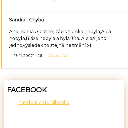
Sandra
- Chyba
Ahoj nemáš špatnej zápis?Lenka nebyla,Alča
nebyla,Bláže nebyla a byla Jíťa. Ale asi je to
jedno,výsledek to stejně nezmění :-(
19. 11. 2007 14:26
Odpovědět
FACEBOOK
handballclubmilevsko