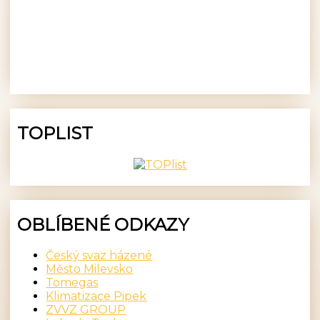
TOPLIST
OBLÍBENÉ ODKAZY
Český svaz házené
Město Milevsko
Tomegas
Klimatizace Pipek
ZVVZ GROUP