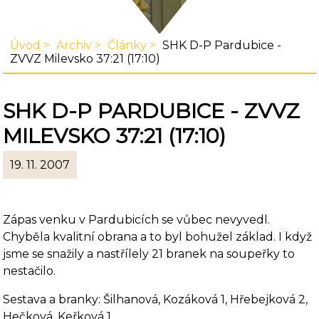
Úvod
Archiv
Články
SHK D-P Pardubice -
ZVVZ Milevsko 37:21 (17:10)
SHK D-P PARDUBICE - ZVVZ
MILEVSKO 37:21 (17:10)
19. 11. 2007
Zápas venku v Pardubicích se vůbec nevyvedl.
Chyběla kvalitní obrana a to byl bohužel základ. I když
jsme se snažily a nastřílely 21 branek na soupeřky to
nestačilo.
Sestava a branky: Šilhanová, Kozáková 1, Hřebejková 2,
Hečková, Keřková 1,