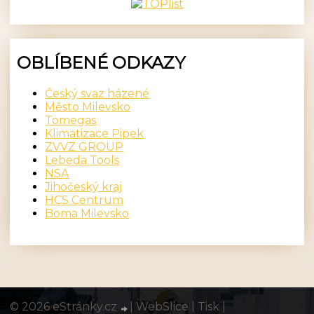
OBLÍBENÉ ODKAZY
Český svaz házené
Město Milevsko
Tomegas
Klimatizace Pipek
ZVVZ GROUP
Lebeda Tools
NSA
Jihočeský kraj
HCS Centrum
Boma Milevsko
© 2026 eStránky.cz
|
WebSlice
|
Tisk
|