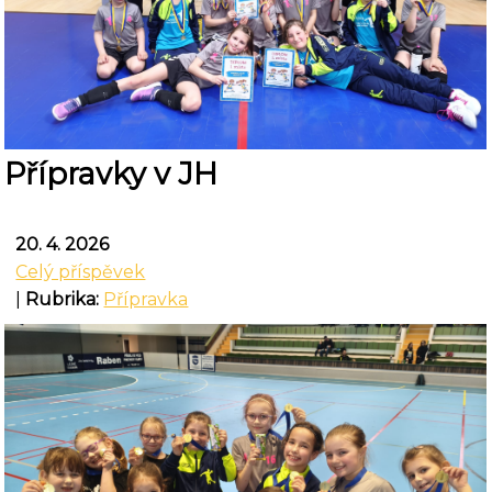
Přípravky v JH
20. 4. 2026
Celý příspěvek
|
Rubrika:
Přípravka