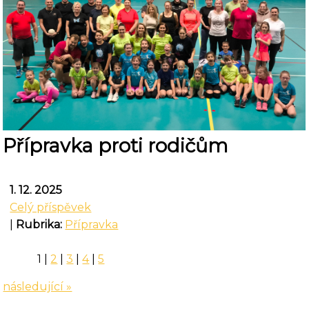
Přípravka proti rodičům
1. 12. 2025
Celý příspěvek
|
Rubrika:
Přípravka
1
|
2
|
3
|
4
|
5
následující »