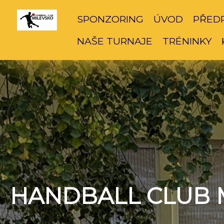
SPONZORING
ÚVOD
PŘED
NAŠE TURNAJE
TRÉNINKY
HANDBALL CLUB 