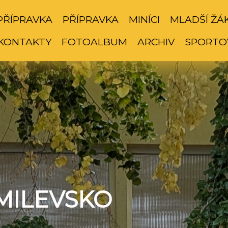
PŘÍPRAVKA
PŘÍPRAVKA
MINÍCI
MLADŠÍ ŽÁ
KONTAKTY
FOTOALBUM
ARCHIV
SPORTO
MILEVSKO