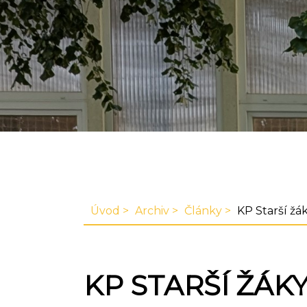
Úvod
Archiv
Články
KP Starší žák
KP STARŠÍ ŽÁKYN