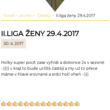
Úvod
Archiv
Články
II.liga ženy 29.4.2017
II.LIGA ŽENY 29.4.2017
30. 4. 2017
Holky super pocit zase vyhrát a dokonce 2x v sezoně
:-)))) v kraji to bude určitě častěji a my už to přece
máme v hlavě srovnané a srdci hoří oheň :-)))