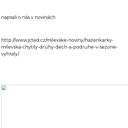
napsali o nás v novinách
http://www.jcted.cz/milevske-noviny/hazenkarky-
milevska-chytily-druhy-dech-a-podruhe-v-sezone-
vyhraly/