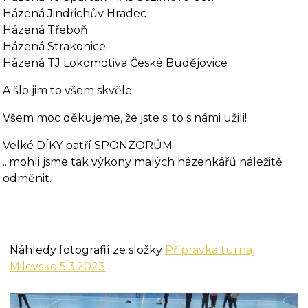
Házená Jindřichův Hradec
Házená Třeboň
Házená Strakonice
Házená TJ Lokomotiva České Budějovice
A šlo jim to všem skvěle..
Všem moc děkujeme, že jste si to s námi užili!
Velké DÍKY patří SPONZORŮM
...mohli jsme tak výkony malých házenkářů náležitě
odměnit.
Náhledy fotografií ze složky
Přípravka turnaj
Milevsko 5.3.2023