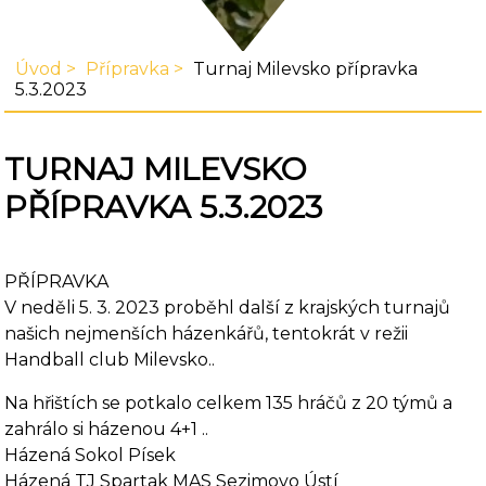
Úvod
Přípravka
Turnaj Milevsko přípravka
5.3.2023
TURNAJ MILEVSKO
PŘÍPRAVKA 5.3.2023
PŘÍPRAVKA
V neděli 5. 3. 2023 proběhl další z krajských turnajů
našich nejmenších házenkářů, tentokrát v režii
Handball club Milevsko..
Na hřištích se potkalo celkem 135 hráčů z 20 týmů a
zahrálo si házenou 4+1 ..
Házená Sokol Písek
Házená TJ Spartak MAS Sezimovo Ústí