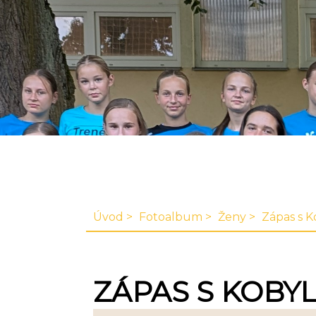
Úvod
Fotoalbum
Ženy
Zápas s K
ZÁPAS S KOBYLI