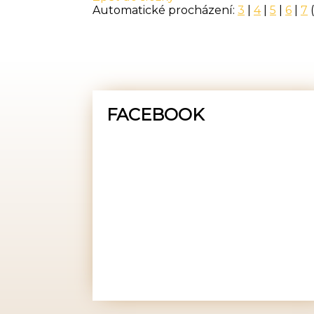
Automatické procházení:
3
|
4
|
5
|
6
|
7
(
FACEBOOK