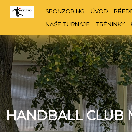
SPONZORING
ÚVOD
PŘED
NAŠE TURNAJE
TRÉNINKY
HANDBALL CLUB 