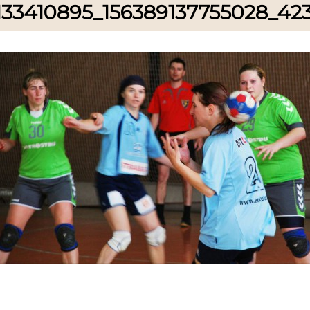
133410895_156389137755028_42