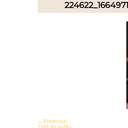
224622_166497
← Předchozí
Zpět do složky