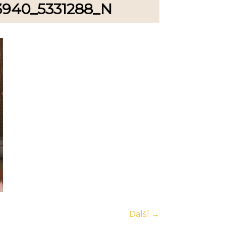
3940_5331288_N
Další →