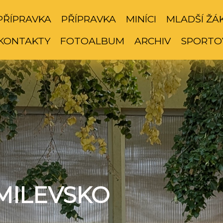
PŘÍPRAVKA
PŘÍPRAVKA
MINÍCI
MLADŠÍ ŽÁ
KONTAKTY
FOTOALBUM
ARCHIV
SPORTO
MILEVSKO