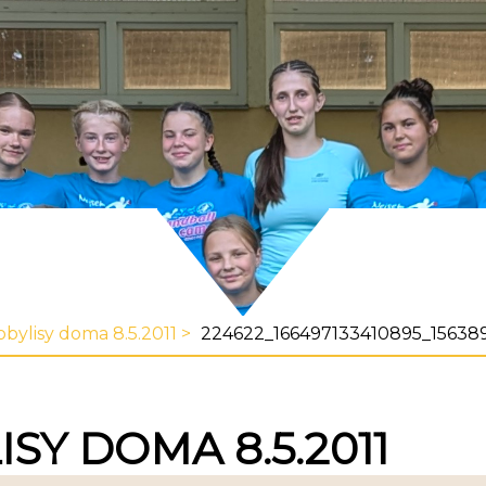
obylisy doma 8.5.2011
224622_166497133410895_15638
SY DOMA 8.5.2011