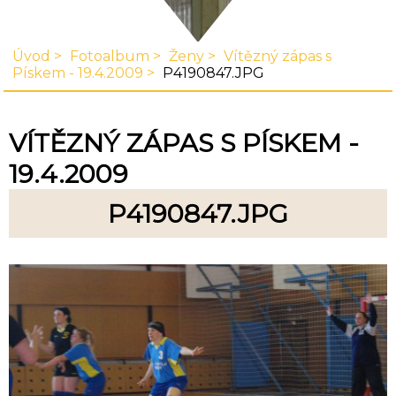
Úvod
Fotoalbum
Ženy
Vítězný zápas s
Pískem - 19.4.2009
P4190847.JPG
VÍTĚZNÝ ZÁPAS S PÍSKEM -
19.4.2009
P4190847.JPG