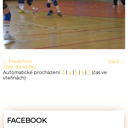
← Předchozí
Další →
Zpět do složky
Automatické procházení:
3
|
4
|
5
|
6
|
7
(čas ve
vteřinách)
FACEBOOK