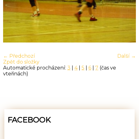
← Předchozí
Další →
Zpět do složky
Automatické procházení:
3
|
4
|
5
|
6
|
7
(čas ve
vteřinách)
FACEBOOK