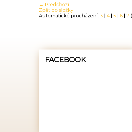
← Předchozí
Zpět do složky
Automatické procházení:
3
|
4
|
5
|
6
|
7
(
FACEBOOK