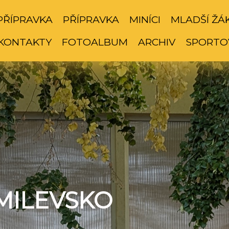
PŘÍPRAVKA
PŘÍPRAVKA
MINÍCI
MLADŠÍ ŽÁ
KONTAKTY
FOTOALBUM
ARCHIV
SPORTO
MILEVSKO