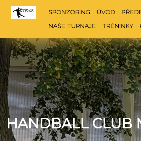
SPONZORING
ÚVOD
PŘED
NAŠE TURNAJE
TRÉNINKY
HANDBALL CLUB 