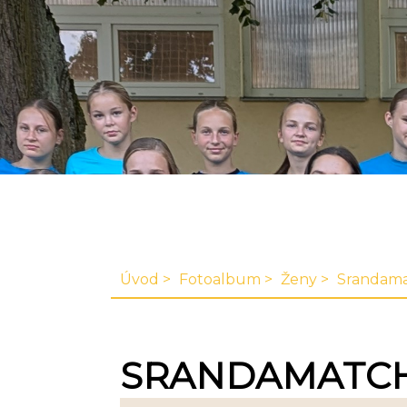
Úvod
Fotoalbum
Ženy
Srandama
SRANDAMATCH 2