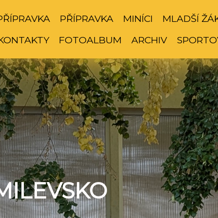
PŘÍPRAVKA
PŘÍPRAVKA
MINÍCI
MLADŠÍ ŽÁ
KONTAKTY
FOTOALBUM
ARCHIV
SPORTO
MILEVSKO