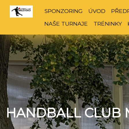
SPONZORING
ÚVOD
PŘED
NAŠE TURNAJE
TRÉNINKY
HANDBALL CLUB 