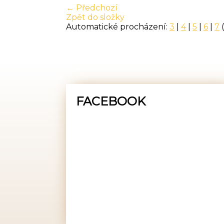
← Předchozí
Zpět do složky
Automatické procházení:
3
|
4
|
5
|
6
|
7
(
FACEBOOK