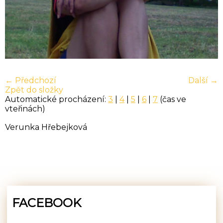
← Předchozí
Další →
Zpět do složky
Automatické procházení:
3
|
4
|
5
|
6
|
7
(čas ve
vteřinách)
Verunka Hřebejková
FACEBOOK