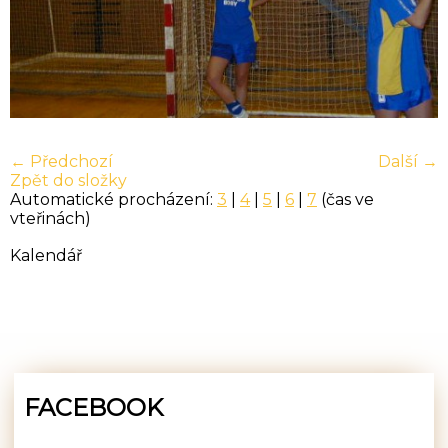
← Předchozí
Další →
Zpět do složky
Automatické procházení:
3
|
4
|
5
|
6
|
7
(čas ve
vteřinách)
Kalendář
FACEBOOK