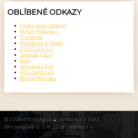
OBLÍBENÉ ODKAZY
Český svaz házené
Město Milevsko
Tomegas
Klimatizace Pipek
ZVVZ GROUP
Lebeda Tools
NSA
Jihočeský kraj
HCS Centrum
Boma Milevsko
© 2026 eStránky.cz
|
WebSlice
|
Tisk
|
Aktualizováno: 3. 8. 2026
|
Nahoru ↑