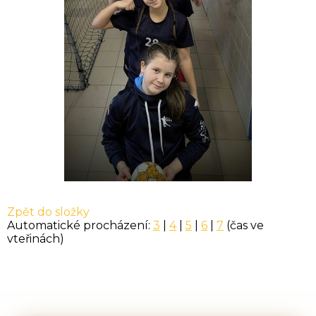
Zpět do složky
Automatické procházení:
3
|
4
|
5
|
6
|
7
(čas ve
vteřinách)