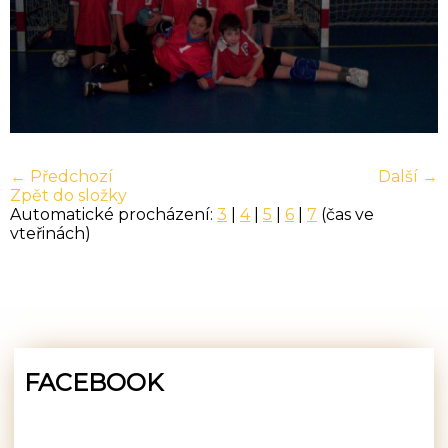
← Předchozí
Další →
Zpět do složky
Automatické procházení:
3
|
4
|
5
|
6
|
7
(čas ve
vteřinách)
FACEBOOK