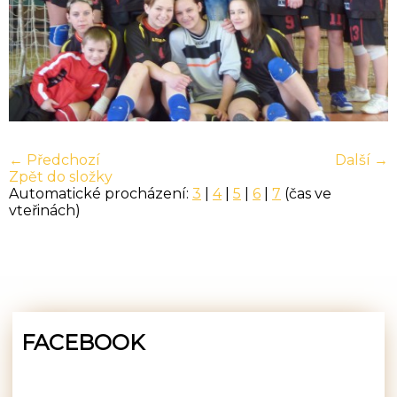
← Předchozí
Další →
Zpět do složky
Automatické procházení:
3
|
4
|
5
|
6
|
7
(čas ve
vteřinách)
FACEBOOK