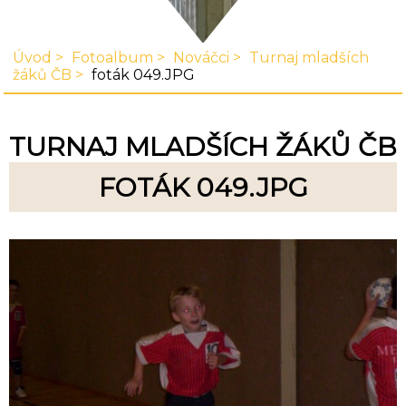
Úvod
Fotoalbum
Nováčci
Turnaj mladších
žáků ČB
foták 049.JPG
TURNAJ MLADŠÍCH ŽÁKŮ ČB
FOTÁK 049.JPG