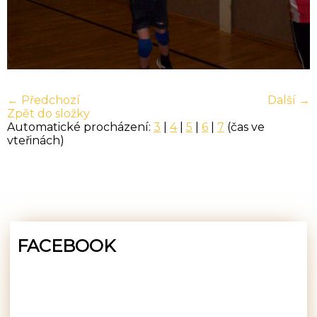
← Předchozí
Další →
Zpět do složky
Automatické procházení:
3
|
4
|
5
|
6
|
7
(čas ve
vteřinách)
FACEBOOK