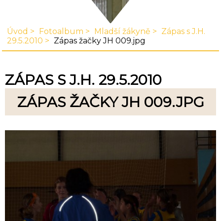
Úvod
Fotoalbum
Mladší žákyně
Zápas s J.H.
29.5.2010
Zápas žačky JH 009.jpg
ZÁPAS S J.H. 29.5.2010
ZÁPAS ŽAČKY JH 009.JPG