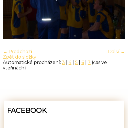
← Předchozí
Další →
Zpět do složky
Automatické procházení:
3
|
4
|
5
|
6
|
7
(čas ve
vteřinách)
FACEBOOK