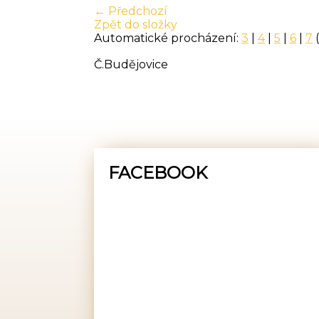
← Předchozí
Zpět do složky
Automatické procházení:
3
|
4
|
5
|
6
|
7
(
Č.Budějovice
FACEBOOK