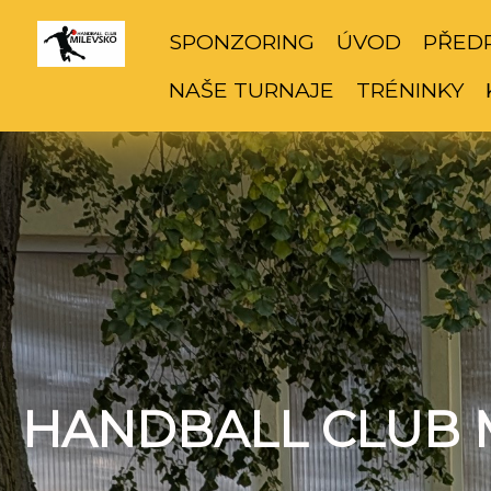
SPONZORING
ÚVOD
PŘED
NAŠE TURNAJE
TRÉNINKY
HANDBALL CLUB 