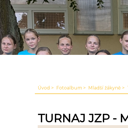
Úvod
Fotoalbum
Mladší žákyně
TURNAJ JZP - M