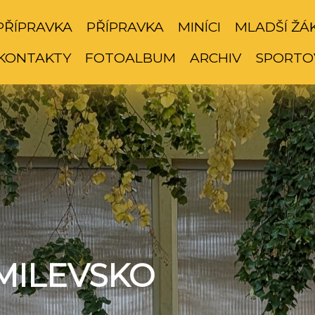
PŘÍPRAVKA
PŘÍPRAVKA
MINÍCI
MLADŠÍ ŽÁ
KONTAKTY
FOTOALBUM
ARCHIV
SPORTO
MILEVSKO