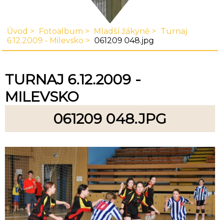
Úvod
Fotoalbum
Mladší žákyně
Turnaj
6.12.2009 - Milevsko
061209 048.jpg
TURNAJ 6.12.2009 -
MILEVSKO
061209 048.JPG