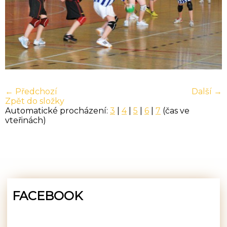
← Předchozí
Další →
Zpět do složky
Automatické procházení:
3
|
4
|
5
|
6
|
7
(čas ve
vteřinách)
FACEBOOK