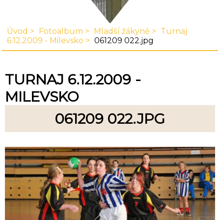
Úvod
Fotoalbum
Mladší žákyně
Turnaj
6.12.2009 - Milevsko
061209 022.jpg
TURNAJ 6.12.2009 -
MILEVSKO
061209 022.JPG