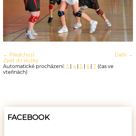
← Předchozí
Další →
Zpět do složky
Automatické procházení:
3
|
4
|
5
|
6
|
7
(čas ve
vteřinách)
FACEBOOK