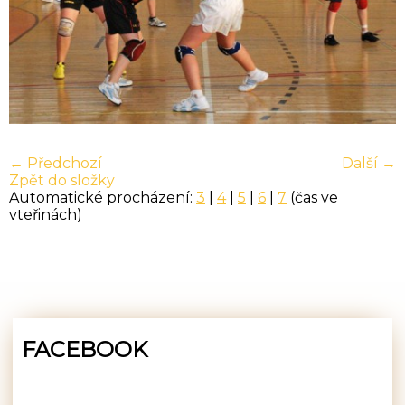
← Předchozí
Další →
Zpět do složky
Automatické procházení:
3
|
4
|
5
|
6
|
7
(čas ve
vteřinách)
FACEBOOK