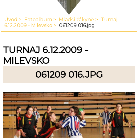
Úvod
Fotoalbum
Mladší žákyně
Turnaj
6.12.2009 - Milevsko
061209 016.jpg
TURNAJ 6.12.2009 -
MILEVSKO
061209 016.JPG