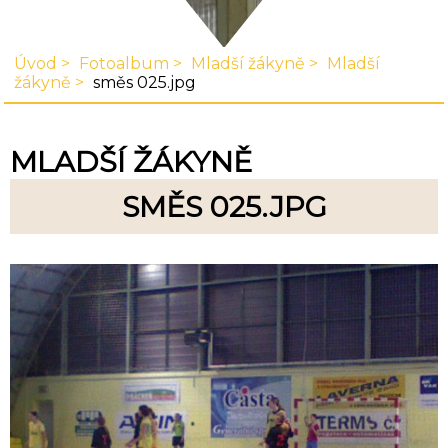
Úvod
Fotoalbum
Mladší žákyně
Mladší
žákyně
směs 025.jpg
MLADŠÍ ŽÁKYNĚ
SMĚS 025.JPG