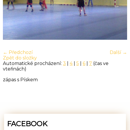
← Předchozí
Další →
Zpět do složky
Automatické procházení:
3
|
4
|
5
|
6
|
7
(čas ve
vteřinách)
zápas s Pískem
FACEBOOK