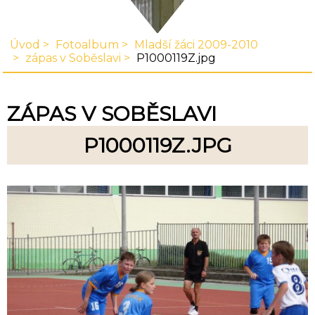
Úvod
Fotoalbum
Mladší žáci 2009-2010
zápas v Soběslavi
P1000119Z.jpg
ZÁPAS V SOBĚSLAVI
P1000119Z.JPG