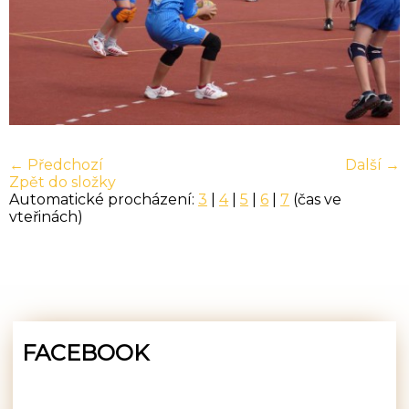
← Předchozí
Další →
Zpět do složky
Automatické procházení:
3
|
4
|
5
|
6
|
7
(čas ve
vteřinách)
FACEBOOK