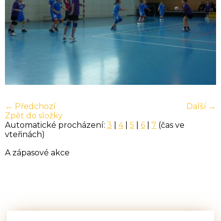
← Předchozí
Další →
Zpět do složky
Automatické procházení:
3
|
4
|
5
|
6
|
7
(čas ve
vteřinách)
A zápasové akce