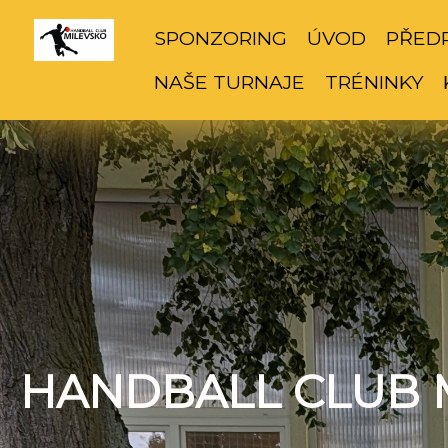
SPONZORING
ÚVOD
PŘED
NAŠE TURNAJE
TRÉNINKY
HANDBALL CLUB 