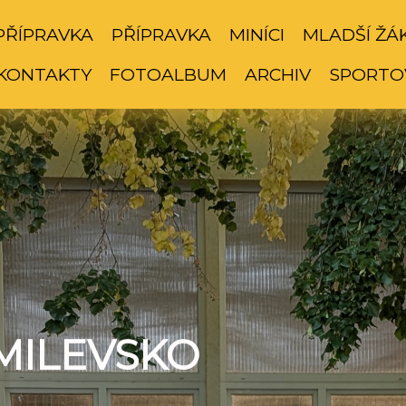
PŘÍPRAVKA
PŘÍPRAVKA
MINÍCI
MLADŠÍ ŽÁ
KONTAKTY
FOTOALBUM
ARCHIV
SPORTO
MILEVSKO