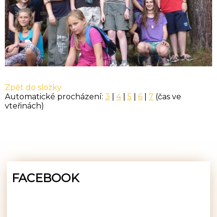
Zpět do složky
Automatické procházení:
3
|
4
|
5
|
6
|
7
(čas ve
vteřinách)
FACEBOOK