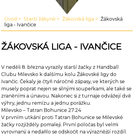
Úvod
Starší žákyně
Žákovská liga
Žákovská
liga - Ivančice
ŽÁKOVSKÁ LIGA - IVANČICE
V neděli 8. března vyrazily starší žačky z Handball
Clubu Milevsko k dalšímu kolu Žákovské ligy do
Ivančic. Čekaly je čtyři náročné zápasy, ve kterých se
musely poprat nejen se silnými soupeřkami, ale také se
zraněními a únavou. Nakonec si z turnaje odvážejí dvě
výhry, jednu remízu a jednu porážku.
Milevsko – Tatran Bohunice 27:24
V prvním utkání proti Tatran Bohunice se Milevské
žačky rozjížděly pomaleji. První poločas byl velmi
vyrovnaný a nedařilo se odskočit na výraznější rozdíl.