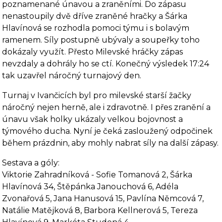
poznamenané únavou a zraněními. Do zápasu
nenastoupily dvě dříve zraněné hračky a Šárka
Hlavínová se rozhodla pomoci týmu i s bolavým
ramenem. Síly postupně ubývaly a soupeřky toho
dokázaly využít. Přesto Milevské hráčky zápas
nevzdaly a dohrály ho se ctí. Konečný výsledek 17:24
tak uzavřel náročný turnajový den.
Turnaj v Ivančicích byl pro milevské starší žačky
náročný nejen herně, ale i zdravotně. I přes zranění a
únavu však holky ukázaly velkou bojovnost a
týmového ducha. Nyní je čeká zasloužený odpočinek
během prázdnin, aby mohly nabrat síly na další zápasy.
Sestava a góly:
Viktorie Zahradníková - Sofie Tomanová 2, Šárka
Hlavínová 34, Štěpánka Janouchová 6, Adéla
Zvonařová 5, Jana Hanusová 15, Pavlína Němcová 7,
Natálie Matějková 8, Barbora Kellnerová 5, Tereza