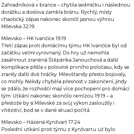
Zahradníková v brance – chytila sedmičku i následnou
dorážku a doslova zamkla bránu. Rychlý, místy
chaotický zápas nakonec skončil jasnou výhrou
Milevska 32:19.
Milevsko – HK Ivančice 19:19
Třetí zápas proti domácímu týmu HK Ivančice byl od
začátku velmi vyrovnaný. Do hry už nemohla
zasáhnout zraněná Štěpánka Janouchová a další
komplikace přišla v polovině prvního poločasu, kdy se
zranily další dvě hráčky. Milevšťandy přesto bojovaly,
co mohly. Někdy chyběla přesnost v zakončení, jindy
se zdálo, že rozhodčí mají více pochopení pro domácí
tým. Utkání nakonec skončilo remízou 19:19 – a
přestože by si Milevské za svůj výkon zasloužily i
vítězství, bod se v dané situaci počítá.
Milevsko – Házená Kynžvart 17:24
Poslední utkání proti týmu z Kynžvartu už bylo