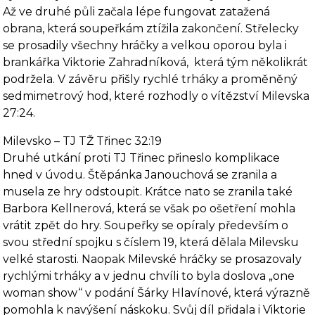
Až ve druhé půli začala lépe fungovat zatažená
obrana, která soupeřkám ztížila zakončení. Střelecky
se prosadily všechny hráčky a velkou oporou byla i
brankářka Viktorie Zahradníková, která tým několikrát
podržela. V závěru přišly rychlé trháky a proměněný
sedmimetrový hod, které rozhodly o vítězství Milevska
27:24.
Milevsko – TJ TŽ Třinec 32:19
Druhé utkání proti TJ Třinec přineslo komplikace
hned v úvodu. Štěpánka Janouchová se zranila a
musela ze hry odstoupit. Krátce nato se zranila také
Barbora Kellnerová, která se však po ošetření mohla
vrátit zpět do hry. Soupeřky se opíraly především o
svou střední spojku s číslem 19, která dělala Milevsku
velké starosti. Naopak Milevské hráčky se prosazovaly
rychlými trháky a v jednu chvíli to byla doslova „one
woman show“ v podání Šárky Hlavínové, která výrazně
pomohla k navýšení náskoku. Svůj díl přidala i Viktorie