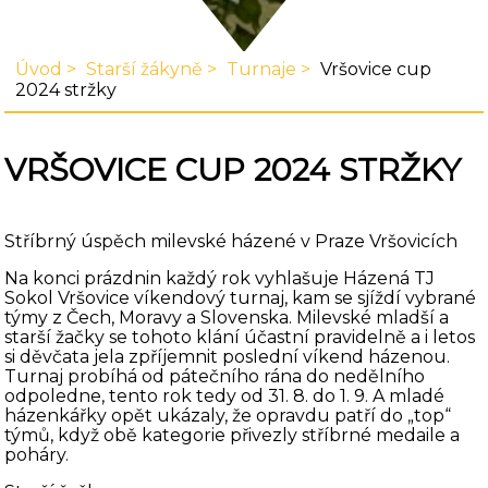
Úvod
Starší žákyně
Turnaje
Vršovice cup
2024 stržky
VRŠOVICE CUP 2024 STRŽKY
Stříbrný úspěch milevské házené v Praze Vršovicích
Na konci prázdnin každý rok vyhlašuje Házená TJ
Sokol Vršovice víkendový turnaj, kam se sjíždí vybrané
týmy z Čech, Moravy a Slovenska. Milevské mladší a
starší žačky se tohoto klání účastní pravidelně a i letos
si děvčata jela zpříjemnit poslední víkend házenou.
Turnaj probíhá od pátečního rána do nedělního
odpoledne, tento rok tedy od 31. 8. do 1. 9. A mladé
házenkářky opět ukázaly, že opravdu patří do „top“
týmů, když obě kategorie přivezly stříbrné medaile a
poháry.