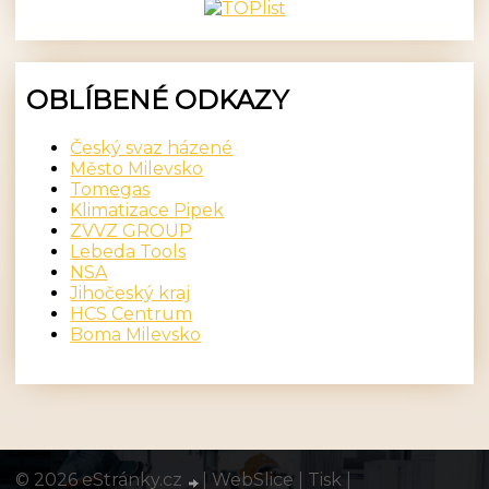
OBLÍBENÉ ODKAZY
Český svaz házené
Město Milevsko
Tomegas
Klimatizace Pipek
ZVVZ GROUP
Lebeda Tools
NSA
Jihočeský kraj
HCS Centrum
Boma Milevsko
© 2026 eStránky.cz
|
WebSlice
|
Tisk
|