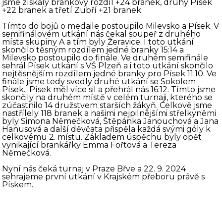
jsme získaly brankový rozdíl +24 branek, druhý Písek
+22 branek a třetí Zubří +21 branek.
Tímto do bojů o medaile postoupilo Milevsko a Písek. V
semifinálovém utkání nás čekal soupeř z druhého
místa skupiny A a tím byly Žeravice. I toto utkání
skončilo těsným rozdílem jedné branky 15:14 a
Milevsko postoupilo do finále. Ve druhém semifinále
sehrál Písek utkání s VŠ Plzeň a i toto utkání skončilo
nejtěsnějším rozdílem jedné branky pro Písek 11:10. Ve
finále jsme tedy svedly druhé utkání se Sokolem
Písek. Písek měl více sil a přehrál nás 16:12. Tímto jsme
skončily na druhém místě v celém turnaji, kterého se
zúčastnilo 14 družstvem starších žákyň. Celkově jsme
nastřílely 118 branek a našimi nejpilnějšími střelkyněmi
byly Simona Němečková, Štěpánka Janouchová a Jana
Hanusová a další děvčata přispěla každá svými góly k
celkovému 2. místu. Základem úspěchu byly opět
vynikající brankářky Emma Fořtová a Tereza
Němečková.
Nyní nás čeká turnaj v Praze Břve a 22. 9. 2024
sehrajeme první utkání v Krajském přeboru právě s
Pískem.