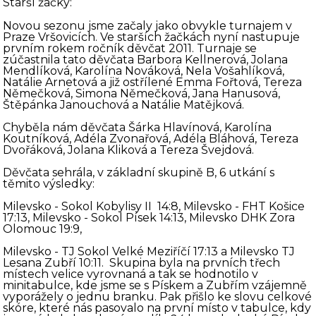
Starší žačky:
Novou sezonu jsme začaly jako obvykle turnajem v
Praze Vršovicích. Ve starších žačkách nyní nastupuje
prvním rokem ročník děvčat 2011. Turnaje se
zúčastnila tato děvčata Barbora Kellnerová, Jolana
Mendlíková, Karolína Nováková, Nela Vošahlíková,
Natálie Arnetová a již ostřílené Emma Fořtová, Tereza
Němečková, Simona Němečková, Jana Hanusová,
Štěpánka Janouchová a Natálie Matějková.
Chyběla nám děvčata Šárka Hlavínová, Karolína
Koutníková, Adéla Zvonařová, Adéla Bláhová, Tereza
Dvořáková, Jolana Kliková a Tereza Švejdová.
Děvčata sehrála, v základní skupině B, 6 utkání s
těmito výsledky:
Milevsko - Sokol Kobylisy II 14:8, Milevsko - FHT Košice
17:13, Milevsko - Sokol Písek 14:13, Milevsko DHK Zora
Olomouc 19:9,
Milevsko - TJ Sokol Velké Meziříčí 17:13 a Milevsko TJ
Lesana Zubří 10:11. Skupina byla na prvních třech
místech velice vyrovnaná a tak se hodnotilo v
minitabulce, kde jsme se s Pískem a Zubřím vzájemně
vyporážely o jednu branku. Pak přišlo ke slovu celkové
skóre, které nás pasovalo na první místo v tabulce, kdy