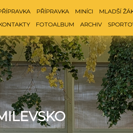
PŘÍPRAVKA
PŘÍPRAVKA
MINÍCI
MLADŠÍ ŽÁ
KONTAKTY
FOTOALBUM
ARCHIV
SPORTO
MILEVSKO