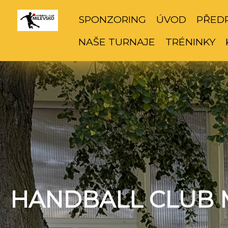
SPONZORING
ÚVOD
PŘED
NAŠE TURNAJE
TRÉNINKY
HANDBALL CLUB 