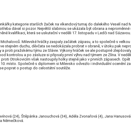
kářky kategorie starších žaček na víkendový turnaj do dalekého Veselí nad Mo
 potřeba dávat si pozor. Největší slabinou se ukázala být obrana a neproměnné 
něné kvalifikaci, která se uskuteční v neděli 17. listopadu v Ledči nad Sázavou.
z Michalovců. Milevské hráčky zaspaly začátek zápasu, a to společně s velkou
 ve stejném duchu, děvčata se nedokázala probrat v obraně, v útoku pak nep
a proti pražskému týmu ze Slávie. Výkony hráček se ale postupně zlepšovaly a 
pod kontrolou a po zásluze si připsaly první výhru nad týmem ze Zlína. V ned
 proti Otrokovicím však nastoupily holky stejně jako v prvních zápasech. Opět 
 10. místo. Společně s diplomem si Milevsko odvezlo i individuální ocenění z
i se poprat o postup do celostátní soutěže.
lavínová (24), Štěpánka Janouchová (34), Adéla Zvonařová (4), Jana Hanusová 
eza Němečková.