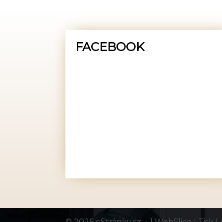
FACEBOOK
© 2026 eStránky.cz
|
WebSlice
|
Tisk
|