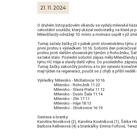
21. 11. 2024
O druhém listopadovém víkendu se vydaly milevské házen
celostátní soutěže, který ukázal nedostatky, na které je
Milevšťandy odvážejí 10. místo a motivaci uspět v již zmí
Turnaj začaly žačky již v pátek proti slovenskému týmu 
první prohru s výsledkem 10:16. Sobotní den pokračoval
prohru proti dalším slovenským týmům z Rohožníku, Šaly 
se také stalo. Poslední sobotní zápas měly Milevšťandy 
týmu HC Háje a slavily další výhru. Do posledního zápasu
Turnaj žačky zakončily prohrou a to jim vyneslo konečné
mají týden na regeneraci, poučit se z chyb a příští neděl
Výsledky: Milevsko - Michalovce 10:16
Milevsko - Rohožník 11:22
Milevsko - Slavia Praha 11:12
Milevsko - Duslo Šala 11:14
Milevsko - Zlín 17:11
Milevsko - Háje 18:13
Milevsko - Otrokovice 16:19
Sestava a branky:
Karolína Nováková (2), Karolína Koutníková (1), Šárka H
Barbora Kellnerová (4) a brankářky: Emma Fořtová, Ter