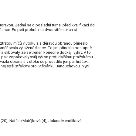
ravou. Jedná se o poslední turnaj před kvalifikací do
šance. Po pěti prohrách a dvou vítězstvích si
 ztrátou míčů v útoku a s děravou obranou přineslo
roměňovala vyložené šance. To jim přineslo postupně
slibovaly, že se trenéři konečně dočkají výhry. A to
ěli pak zopakovaly svůj výkon proti dalšímu pražskému
vázla obrana a v útoku se prosadilo jen pár hráček.
a nejlepší střelkyni pro Štěpánku Janouchovou. Nyní
(20), Natálie Matějková (4), Jolana Mendlíková,