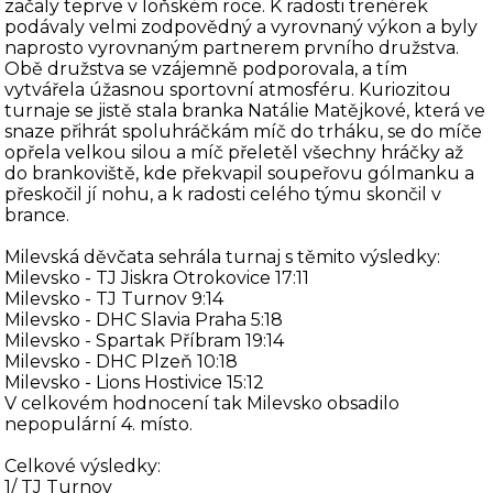
začaly teprve v loňském roce. K radosti trenérek
podávaly velmi zodpovědný a vyrovnaný výkon a byly
naprosto vyrovnaným partnerem prvního družstva.
Obě družstva se vzájemně podporovala, a tím
vytvářela úžasnou sportovní atmosféru. Kuriozitou
turnaje se jistě stala branka Natálie Matějkové, která ve
snaze přihrát spoluhráčkám míč do trháku, se do míče
opřela velkou silou a míč přeletěl všechny hráčky až
do brankoviště, kde překvapil soupeřovu gólmanku a
přeskočil jí nohu, a k radosti celého týmu skončil v
brance.
Milevská děvčata sehrála turnaj s těmito výsledky:
Milevsko - TJ Jiskra Otrokovice 17:11
Milevsko - TJ Turnov 9:14
Milevsko - DHC Slavia Praha 5:18
Milevsko - Spartak Příbram 19:14
Milevsko - DHC Plzeň 10:18
Milevsko - Lions Hostivice 15:12
V celkovém hodnocení tak Milevsko obsadilo
nepopulární 4. místo.
Celkové výsledky:
1/ TJ Turnov