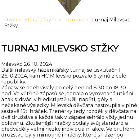
Úvod
Starší žákyně
Turnaje
Turnaj Milevsko
Stžky
TURNAJ MILEVSKO STŽKY
Milevsko 26. 10. 2024
Další milevský házenkářský turnaj se uskutečnil
26.10.2024, kam HC Milevsko pozvalo 6 týmů z celé
republiky.
Zápasy se odehrávaly po celý den od 8.30 do 18.30
hod. Ve většině zápasů se jednalo o vyrovnaná utkání,
a tak si diváci v hledišti jistě užili napětí, góly a
nečekané výsledky. Milevská děvčata nastoupila v plné
sestavě 15ti hráček. Trenérky tedy rozdělily děvčata na
dvě družstva a každé tak v zápase sehrálo vždy jednu
polovinu. Zkušenější hráčky podaly svůj standard a
předváděly velmi hezké individuální akce. Ve druhém
družstvu byly mimo jiné i hráčky, které s házenou