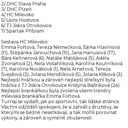
2/ DHC Slavia Praha
3/ DHC Plzeň
4/ HC Milevsko
5/ Lions Hostivice
6/ TJ Jiskra Otrokovice
7/ Spartak Příbram
Sestava HC Milevsko:
Emma Fořtová, Tereza Němečková, Šárka Hlavínová
(11), Štěpánka Janouchová (15), Jana Hanusová (17),
Bára Kellnerová (6), Natálie Matějková (5), Adéla
Zvonařová (2), Nela Vošahlíková, Karolína Koutníková
(7), Karolína Nováková (1), Nela Arnetová, Tereza
Švejdová (3), Jolana Mendlíková (5), Jolana Kliková (3).
Nejlepší hráčkou a zároveň nejlepší střelkyní byla
hráčka z TJ Jiskra Otrokovice Kristýna Bařinková (24).
Nejlepší brankářkou byla zvolena všemi trenéry
milevská brankářka Emma Fořtová.
Turnaj se vydařil, jak po sportovní, tak lidské stránce.
Všichni odjížděli spokojeni, že si zahráli s družstvy, se
kterými se běžně nesetkávají, a tak mohli porovnat
výkony, a zároveň si vyměnit zkušenosti .