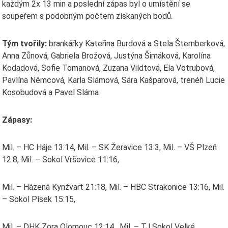
každým 2x 13 min a poslední zápas byl o umístění se
soupeřem s podobným počtem získaných bodů.
Tým tvořily:
brankářky Kateřina Burdová a Stela Štemberková,
Anna Zůnová, Gabriela Brožová, Justýna Šimáková, Karolína
Kodadová, Sofie Tomanová, Zuzana Vildtová, Ela Votrubová,
Pavlína Němcová, Karla Slámová, Sára Kašparová, trenéři Lucie
Kosobudová a Pavel Sláma
Zápasy:
Mil. – HC Háje 13:14, Mil. – SK Žeravice 13:3, Mil. – VŠ Plzeň
12:8, Mil. – Sokol Vršovice 11:16,
Mil. – Házená Kynžvart 21:18, Mil. – HBC Strakonice 13:16, Mil.
– Sokol Písek 15:15,
Mil. – DHK Zora Olomouc 12:14, Mil. – TJ Sokol Velké