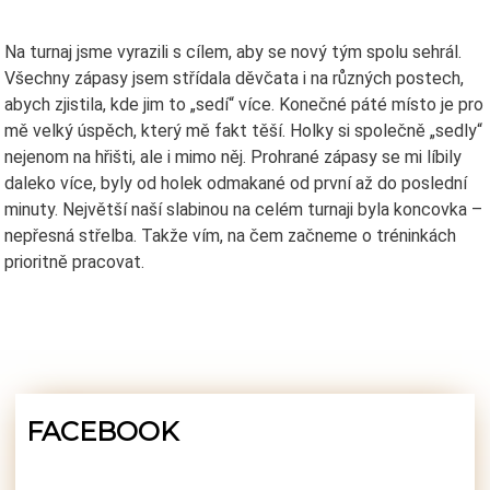
Na turnaj jsme vyrazili s cílem, aby se nový tým spolu sehrál.
Všechny zápasy jsem střídala děvčata i na různých postech,
abych zjistila, kde jim to „sedí“ více. Konečné páté místo je pro
mě velký úspěch, který mě fakt těší. Holky si společně „sedly“
nejenom na hřišti, ale i mimo něj. Prohrané zápasy se mi líbily
daleko více, byly od holek odmakané od první až do poslední
minuty. Největší naší slabinou na celém turnaji byla koncovka –
nepřesná střelba. Takže vím, na čem začneme o tréninkách
prioritně pracovat.
FACEBOOK