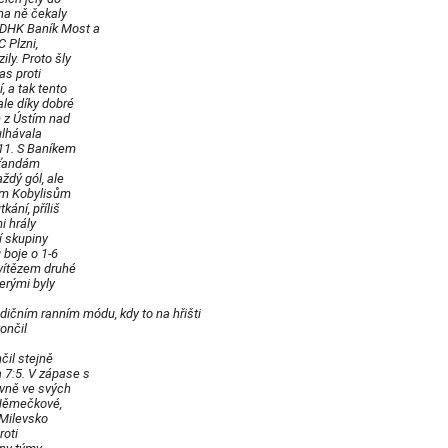
na ně čekaly
 DHK Baník Most a
 Plzni,
ly. Proto šly
as proti
, a tak tento
le díky dobré
m z Ústím nad
ulhávala
:11. S Baníkem
šťandám
ždý gól, ale
kým Kobylisům
ání, příliš
i hrály
í skupiny
 boje o 1-6
 vítězem druhé
erými byly
adičním ranním módu, kdy to na hřišti
ončil
čil stejně
a 7:5. V zápase s
vně ve svých
 Němečkové,
 Milevsko
roti