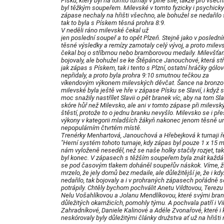
Písku, který byl na tomto turnaji v plné síle, takže pro všec
byl těžkým soupeřem. Milevské v tomto fyzicky i psychic
zápase nechaly na hřišti všechno, ale bohužel se nedařilo s
tak to byla s Pískem těsná prohra 8:9.
V neděli ráno milevské čekal už
jen poslední soupeř a to opět Plzeň. Stejně jako v poslední
těsné výsledky a remízy zamotaly celý vývoj, a proto milev
čekal boj o stříbrnou nebo bramborovou medaily. Milevšťa
bojovaly, ale bohužel se ke Štěpánce Janouchové, která stř
jak zápas s Pískem, tak i tento s Plzní, ostatní hráčky gólo
nepřidaly, a proto byla prohra 9:10 smutnou tečkou za
víkendovým výkonem milevských děvčat. Šance na bronzov
milevské byla ještě ve hře v zápase Písku se Slavií, i kdy
moc snažily nastřílet Slavii o pět branek víc, aby na tom Sl
skóre hůř než Milevsko, ale ani v tomto zápase při milevsk
štěstí, protože to o jednu branku nevyšlo. Milevsko se i př
výkony v kategorii mladších žákyň nakonec jenom těsně um
nepopulárním čtvrtém místě.
Trenérky Menhartová, Janouchová a Hřebejková k turnaji ře
"Herní systém tohoto turnaje, kdy zápas byl pouze 1 x 15 m
nám vyloženě neseděl, než se naše holky stačily rozjet, tak
byl konec. V zápasech s těžším soupeřem byla znát každá
se pod časovým tlakem doháněl soupeřův náskok. Víme, ž
mrzelo, že jely domů bez medaile, ale důležitější je, že i kd
nedařilo, tak bojovaly a i v prohraných zápasech pořádně 
potrápily. Chtěly bychom pochválit Anetu Vildtovou, Terezu
Nelu Vošahlíkovou a Jolanu Mendlíkovou, které svými brank
důležitých okamžicích, pomohly týmu. A pochvala patří i Vik
Zahradníkové, Daniele Kalinové a Adéle Zvonařové, které i 
neskórovaly byly důležitými články družstva ať už na hřišti 