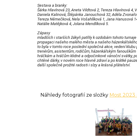
Sestava a branky:
Šárka Hlavínová 23, Aneta Vildtová 2, Tereza Hlavínová 4, V
Daniela Kalinová, Štěpánka Janouchová 32, Adéla Zvonařo
Tereza Němečková, Nela Vošahlíková 1, Jana Hanusová 14
Natálie Matějková 4, Jolana Mendlíková 5.
Zápasy
mladších i starších žákyň patřily k ozdobám tohoto turnaje 
propagaci našeho malého města a našeho házenkářského 
to byla v tomto roce poslední společná akce, vedení klubu
trenérům, asistentům, rodičům, házenkářským fanouškům
hráčkám a hráčům klidné a odpočinkové vánoční svátky, 
chtěné dárky, v novém roce hlavně zdraví a po krátké pauz
další společně prožité radosti i slzy a krásná přátelství.
Náhledy fotografií ze složky
Most 2023