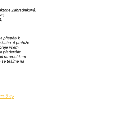
iktorie Zahradníková,
vá,
,
a přispěly k
klubu. A protože
 přeje všem
 a především
pod stromečkem
e se těšíme na
 mlžky