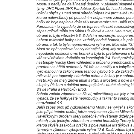
Mostu s nadějí na další hezký úspěch. V základní skupině 
týmy DHC Plzeň, DHK Pardubice, Spartak Ústí nad Labem,
Sokol Kobylisy. Hned první páteční zápas byl proti silné DHC
kterou milevšťandy při posledním vzájemném zápase porazi
holky do boje naplno a dokazály urvat remízu 8:8. Další záp
Pardubicím to vypadalo, že se teprve milevské rozkoukávají
zápas gólově táhla jen Šárka Hlavínová a Jana Hanusová, a
obraně to bylo vítězství 6:3. S dalším neznámým soupeře
Labem milevské holky sice vstřelily hodně branek, ale pok
obrana, a tak to byla nepřesvědčivá výhra pro Milevsko 13
Most se opět opakoval nervy drásající vývoj, kdy se milev
nepodařilo odskočit o víc branek a byla to přetahovaná o ka
vítězství děvčata dotlačila na konečných 7:4. Proti pražs
nastoupily hráčky, které vzhledem k průběhu předchozích utk
prostoru na hřišti nedostaly. Při hře se snažily a s kobylkam
vyrovnanou hru zakončenou těsnou výhrou 6:5. Ze základn
milevské postupovaly z druhého místa a čekaly je v sobotu
místo, kdy se měly znovu utkat s Plzní a Mostem a nově s
skupiny Pískem a dalšími postupujícími z druhé skupiny, kt
Slavie Praha a Havlíčkův Brod.
Sobota začala zápasem se Slavií, milevšťandy, ale jely v tr
vypadá, že se holky ještě neprobudily, a tak tento souboj sk
nerozhodně 9:9.
Další zápas proti již vyzkoušenému Mostu se vyvíjel a skon
jako při pátečním utkání, takže nevýraznou výhrou Milevsk
Havlíčkovým Brodem, který konečně milevšťandy držely pe
rukách, bylo jediným zádrhelem zranění brankářky Terezy
kterou skvěle zaskočila hráčka z pole Natálie Matějková a
týmovým výkonem vybojovalo výhru 12:6. Další zápas byl p