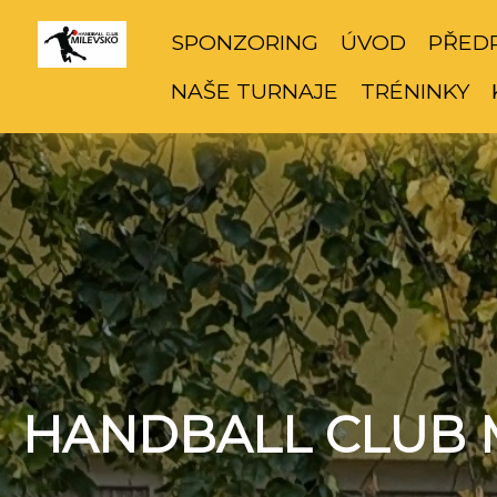
SPONZORING
ÚVOD
PŘED
NAŠE TURNAJE
TRÉNINKY
HANDBALL CLUB 