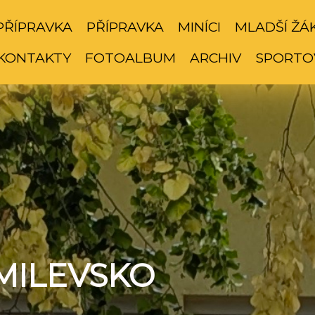
PŘÍPRAVKA
PŘÍPRAVKA
MINÍCI
MLADŠÍ ŽÁ
KONTAKTY
FOTOALBUM
ARCHIV
SPORTO
MILEVSKO