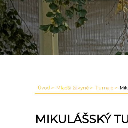
Úvod
Mladší žákyně
Turnaje
Mik
MIKULÁŠSKÝ T