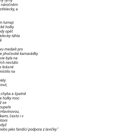
hny týmy
ky náročném
třelecky, a
m turnaji
ské holky
ndy opět
elecky táhla
vě
u medaili pro
ž se jihočeské kamarádky
avie byla na
ých nestálo
es krásné
ístilo na
kly:
inut,
 chyba a špatně
e holky moc
yž se
soupeře
 Hlavínovou,
ami, často i v
torii
když
nebo jako fandící podpora z lavičky."