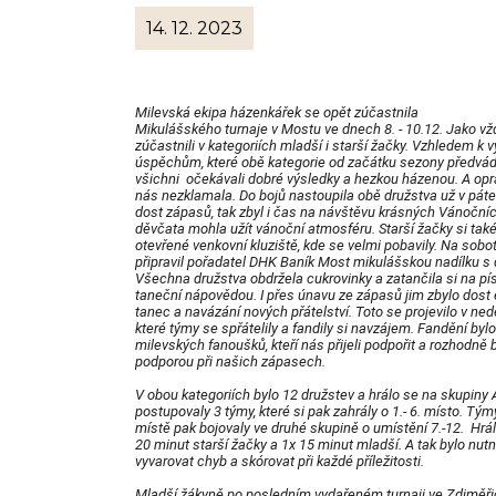
14. 12. 2023
Milevská ekipa házenkářek se opět zúčastnila
Mikulášského turnaje v Mostu ve dnech 8. - 10.12. Jako v
zúčastnili v kategoriích mladší i starší žačky. Vzhledem k
úspěchům, které obě kategorie od začátku sezony předvád
všichni očekávali dobré výsledky a hezkou házenou. A opr
nás nezklamala. Do bojů nastoupila obě družstva už v pátek
dost zápasů, tak zbyl i čas na návštěvu krásných Vánočních
děvčata mohla užít vánoční atmosféru. Starší žačky si tak
otevřené venkovní kluziště, kde se velmi pobavily. Na sobo
připravil pořadatel DHK Baník Most mikulášskou nadílku s 
Všechna družstva obdržela cukrovinky a zatančila si na pí
taneční nápovědou. I přes únavu ze zápasů jim zbylo dost 
tanec a navázání nových přátelství. Toto se projevilo v neděl
které týmy se spřátelily a fandily si navzájem. Fandění by
milevských fanoušků, kteří nás přijeli podpořit a rozhodně b
podporou při našich zápasech.
V obou kategoriích bylo 12 družstev a hrálo se na skupiny 
postupovaly 3 týmy, které si pak zahrály o 1.- 6. místo. Týmy
místě pak bojovaly ve druhé skupině o umístění 7.-12. Hrá
20 minut starší žačky a 1x 15 minut mladší. A tak bylo nut
vyvarovat chyb a skórovat při každé příležitosti.
Mladší žákyně po posledním vydařeném turnaji ve Zdiměřic