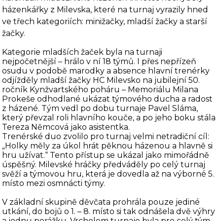
házenkářky z Milevska, které na turnaj vyrazily hned
ve třech kategoriích: minižačky, mladší žačky a starší
žačky.
Kategorie mladších žaček byla na turnaji
nejpočetnější – hrálo v ní 18 týmů. I přes nepřízeň
osudu v podobě marodky a absence hlavní trenérky
odjížděly mladší žačky HC Milevsko na jubilejní 50.
ročník Kynžvartského poháru – Memoriálu Milana
Prokeše odhodlané ukázat týmového ducha a radost
z házené. Tým vedl po dobu turnaje Pavel Sláma,
který převzal roli hlavního kouče, a po jeho boku stála
Tereza Němcová jako asistentka.
Trenérské duo zvolilo pro turnaj velmi netradiční cíl:
„Holky měly za úkol hrát pěknou házenou a hlavně si
hru užívat.“ Tento přístup se ukázal jako mimořádně
úspěšný. Milevské hráčky předváděly po celý turnaj
svěží a týmovou hru, která je dovedla až na výborné 5.
místo mezi osmnácti týmy.
V základní skupině děvčata prohrála pouze jediné
utkání, do bojů o 1. – 8. místo si tak odnášela dvě výhry
a jednu porážku. Vrcholem turnaje byla pro celý tým