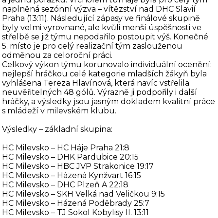
naplněná sezónní výzva – vítězství nad DHC Slavií
Praha (13:11). Následující zápasy ve finálové skupině
byly velmi vyrovnané, ale kvůli menší úspěšnosti ve
střelbě se již týmu nepodařilo postoupit výš. Konečné
5. místo je pro celý realizační tým zaslouženou
odměnou za celoroční práci.
Celkový výkon týmu korunovalo individuální ocenění:
nejlepší hráčkou celé kategorie mladších žákyň byla
vyhlášena Tereza Hlavínová, která navíc vstřelila
neuvěřitelných 48 gólů. Výrazně ji podpořily i další
hráčky, a výsledky jsou jasným dokladem kvalitní práce
s mládeží v milevském klubu.
Výsledky – základní skupina:
HC Milevsko – HC Háje Praha 21:8
HC Milevsko – DHK Pardubice 20:15
HC Milevsko – HBC JVP Strakonice 19:17
HC Milevsko – Házená Kynžvart 16:15
HC Milevsko – DHC Plzeň A 22:18
HC Milevsko – SKH Velká nad Veličkou 9:15
HC Milevsko – Házená Poděbrady 25:7
HC Milevsko – TJ Sokol Kobylisy II. 13:11