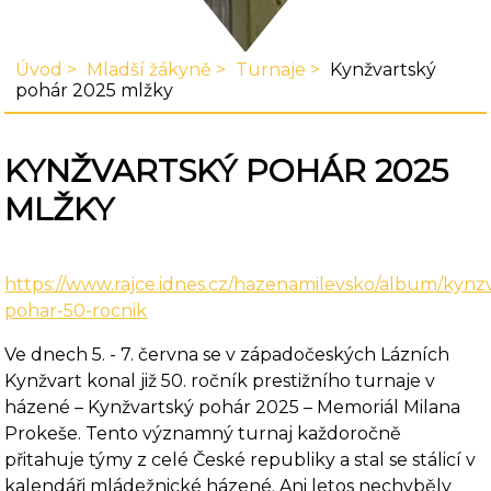
Úvod
Mladší žákyně
Turnaje
Kynžvartský
pohár 2025 mlžky
KYNŽVARTSKÝ POHÁR 2025
MLŽKY
https://www.rajce.idnes.cz/hazenamilevsko/album/kynz
pohar-50-rocnik
Ve dnech 5. - 7. června se v západočeských Lázních
Kynžvart konal již 50. ročník prestižního turnaje v
házené – Kynžvartský pohár 2025 – Memoriál Milana
Prokeše. Tento významný turnaj každoročně
přitahuje týmy z celé České republiky a stal se stálicí v
kalendáři mládežnické házené. Ani letos nechyběly