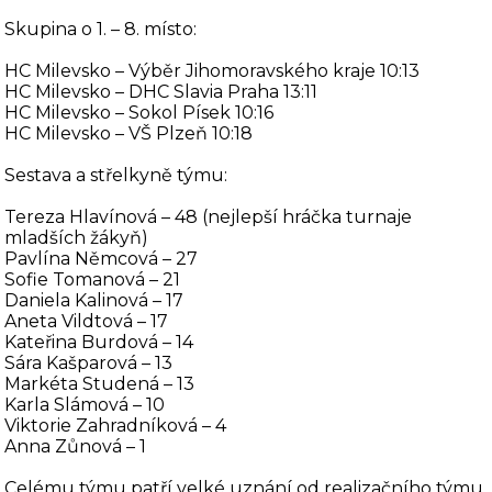
Skupina o 1. – 8. místo:
HC Milevsko – Výběr Jihomoravského kraje 10:13
HC Milevsko – DHC Slavia Praha 13:11
HC Milevsko – Sokol Písek 10:16
HC Milevsko – VŠ Plzeň 10:18
Sestava a střelkyně týmu:
Tereza Hlavínová – 48 (nejlepší hráčka turnaje
mladších žákyň)
Pavlína Němcová – 27
Sofie Tomanová – 21
Daniela Kalinová – 17
Aneta Vildtová – 17
Kateřina Burdová – 14
Sára Kašparová – 13
Markéta Studená – 13
Karla Slámová – 10
Viktorie Zahradníková – 4
Anna Zůnová – 1
Celému týmu patří velké uznání od realizačního týmu