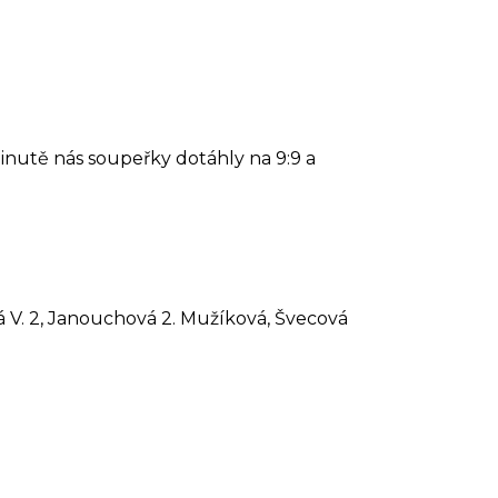
minutě nás soupeřky dotáhly na 9:9 a
á V. 2, Janouchová 2. Mužíková, Švecová