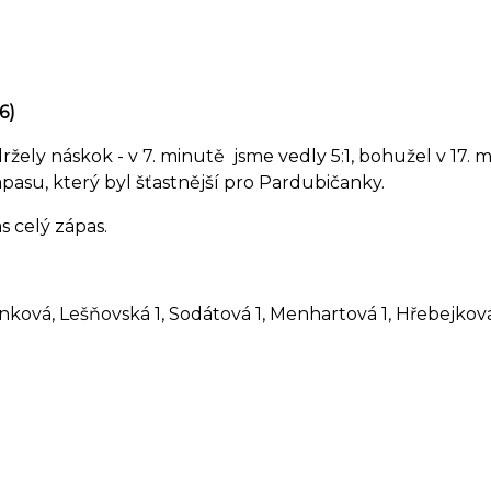
6)
žely náskok - v 7. minutě jsme vedly 5:1, bohužel v 17. 
pasu, který byl šťastnější pro Pardubičanky.
s celý zápas.
ánková, Lešňovská 1, Sodátová 1, Menhartová 1, Hřebejkov