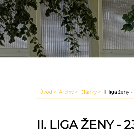
Úvod
Archiv
Články
II. liga ženy -
II. LIGA ŽENY - 2