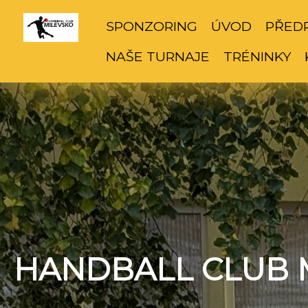
SPONZORING
ÚVOD
PŘED
NAŠE TURNAJE
TRÉNINKY
HANDBALL CLUB 