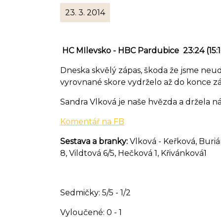
23. 3. 2014
HC MIlevsko - HBC Pardubice 23:24 (15:1
Dneska skvělý zápas, škoda že jsme neudr
vyrovnané skore vydrželo až do konce zá
Sandra Vlková je naše hvězda a držela ná
Komentář na FB
Sestava a branky:
Vlková - Keřková, Buri
8, Vildtová 6/5, Hečková 1, Křivánková1
Sedmičky: 5/5 - 1/2
Vyloučené: 0 - 1