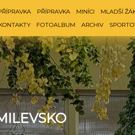
PŘÍPRAVKA
PŘÍPRAVKA
MINÍCI
MLADŠÍ ŽÁ
KONTAKTY
FOTOALBUM
ARCHIV
SPORTO
MILEVSKO