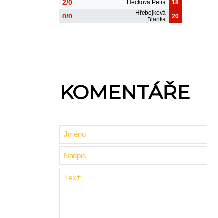
2/0
Hečková Petra
18
Hřebejková
0/0
20
Blanka
KOMENTÁŘE