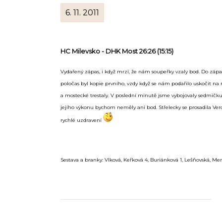
6. 11. 2011
HC Milevsko - DHK Most 26:26 (15:15)
Vydařený zápas, i když mrzí, že nám soupeřky vzaly bod. Do zápas
poločas byl kopie prvního, vzdy když se nám podařilo uskočit na
a mostecké trestaly. V poslední minutě jsme vybojovaly sedmičku 
jejího výkonu bychom neměly ani bod. Střelecky se prosadila Vero
rychlé uzdravení
Sestava a branky: Vlková, Keřková 4, Buriánková 1, Lešňovská, Menh