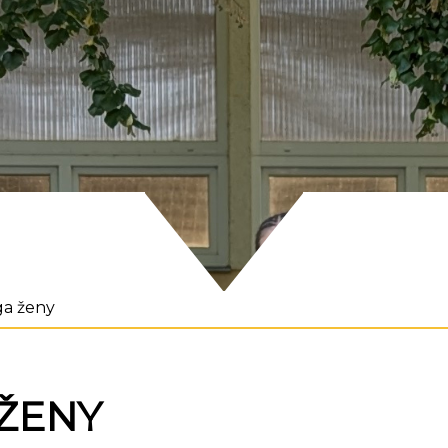
liga ženy
A ŽENY