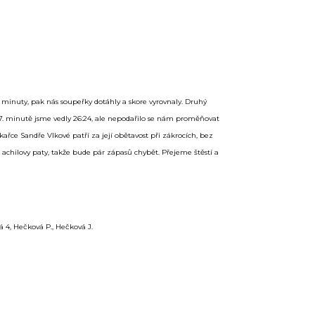
3 minuty, pak nás soupeřky dotáhly a skore vyrovnaly. Druhý
27. minutě jsme vedly 26:24, ale nepodařilo se nám proměňovat
ařce Sandře Vlkové patří za její obětavost při zákrocích, bez
 achilovy paty, takže bude pár zápasů chybět. Přejeme štěstí a
á 4, Hečková P., Hečková J.