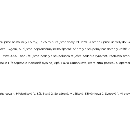
u jsme nastoupily líp my, už v 5 minutě jsme vedly 4:1, rozdíl 3 branek jsme udržely do 2
 rozdíl 3 golů, buď jsme neproměnily nebo špatně přihrály a soupeřky nás dotáhly. Ještě 
- stav 26:25 - bohužel jsme nedaly a soupeřkám se ještě podařilo vyrovnat. Pochvala brank
nika Hřebejková a v obraně byla nejlepší Pavla Buriánková, která zítra podstoupí operaci
artová 4, Hřebejková V. 8/2, Stará 2, Soldátová, Mužíková, Křivánková 2, Švecová 1, Vildtov