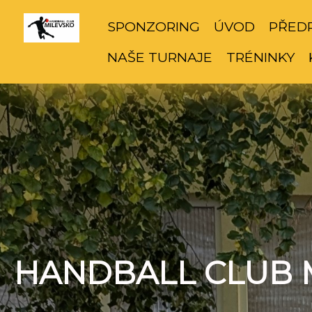
SPONZORING
ÚVOD
PŘED
NAŠE TURNAJE
TRÉNINKY
HANDBALL CLUB 