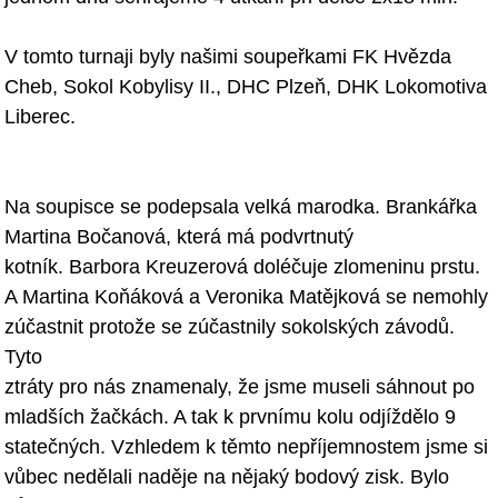
V tomto turnaji byly našimi soupeřkam
i FK Hvězda
Cheb, Sokol Kobylisy II.,
DHC Plzeň, DHK Lokomotiva
Liberec.
Na soupisce se podepsala velká marodka. Brankářka
Martina Bočanová, která
má podvrtnutý
kotník.
Barbora Kreuzerová doléčuje zlomeninu prstu.
A Martina Koňáková a Veronika
Matějková se nemohly
zúčastnit protože se zúčastnily sokolských závodů.
Tyto
ztráty pro nás znamenaly, že jsme museli sáhnout po
mladších žačkách. A tak
k prvnímu kolu odjíždělo 9
statečných. Vzhledem k těmto nepříjemnostem jsme
si
vůbec nedělali naděje na nějaký bodový zi
sk. Bylo