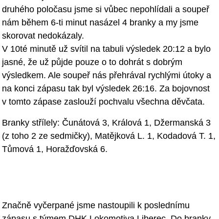
druhého poločasu jsme si vůbec nepohlídali a
soupeř
nám během 6-ti minut nasázel 4 branky a my jsme
skorovat nedokázaly.
V 10té minutě už svítil na tabuli výsledek 20:12 a bylo
jasné, že už půjde
pouze o to dohrát s dobrým
výsledkem. Ale soupeř nás přehrával rychlými ú
toky a
na konci zápasu tak byl výsledek 26:16. Za bojovnost
v tomto zápase
zaslouží pochvalu všechna děvčata.
Branky střílely: Čunátová 3,
Králová 1,
Džermanská 3
(z toho 2 ze sedmičky), Matějková L. 1, Kodadová T. 1,
Tůmová
1, Horažďovská 6.
Značně vyčerpané jsme nastoupili k poslednímu
zápasu s týmem DHK Lokomotiva
Liberec. Do branky