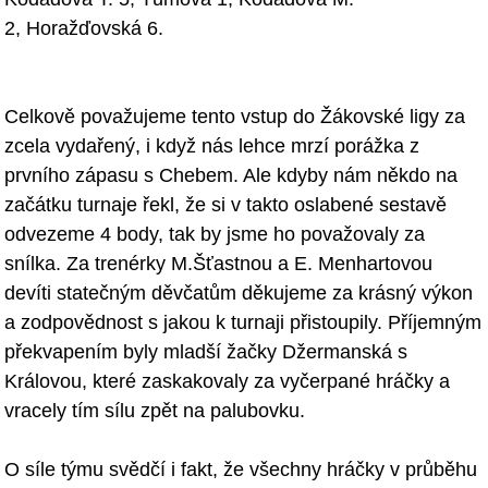
2, Horažďovská 6.
Celkově považujeme tento
vstup do Žákovské ligy za
zcela vydařený, i když nás
lehce mrzí porážka z
prvního zápasu s Chebem. Ale kdyby nám někdo na
začátku
turnaje řekl, že si v takto oslabené sestavě
odvezeme 4 body, tak by jsme ho
považovaly za
snílka. Za trenérky M.Šťastnou a E. Menhartovou
devíti
statečným děvčatům děkujeme za krásný výkon
a zodpovědnost s jakou k turnaji
přistoupily. Příjemným
překvapením byly mladší žačky Džermanská s
Královou,
které zaskakovaly za vyčerpané hráčky a
vracely tím sílu zpět na palubovku.
O síle týmu svědčí i fakt, že všechny hráčky v průběhu