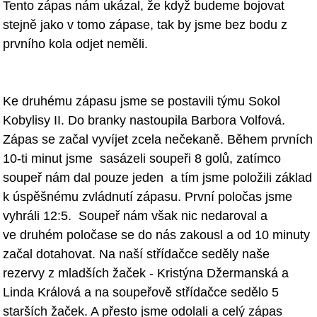
Tento zápas nám ukázal, že když budeme
bojovat
stejně jako v tomo zápase, tak by jsme bez bodu z
prvního kola odjet
neměli.
Ke druhému zápasu jsme se postavili týmu Sokol
Kobylisy II. Do branky
nastoupila Barbora Volfová.
Zápas se začal vyvíjet zcela nečekaně. Během
prvních
10-ti minut jsme sasázeli soupeři 8 golů, zatímco
soupeř nám dal
pouze jeden a tím jsme položili základ
k úspěšnému zvládnutí zápasu. První
poločas jsme
vyhráli 12:5.
Soupeř nám však nic nedaroval a
ve
druhém poločase se do nás zakousl a od 10 minuty
začal dotahovat. Na naší
střídačce seděly naše
rezervy z mladších žaček - Kristýna Džermanská a
Linda
Králová a na soupeřově střídačce sedělo 5
starších žaček. A přesto jsme
odolali a celý zápas