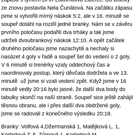
ze znovu postavila Nela Čunátová. Na začátku zápasu
jsme
si vytvořili mírný náskok 5:2, ale v 16. minutě se
soupeř dotáhl na rozdíl
jedné branky. Nám se v závěru
prvního poločasu podařili dva trháky a tak
jsme
udrželi dvoubrankový náskok 12:10. A opět začátek
druhého poločasu jsme
nazachytili a nechaly si
nasázet 4 goly v řadě a soupeř šel do vedení o 2
goly.
V 6 minutě
si trenérky vzaly oddechový čas a
naordinovaly postup,
který děvčata dodržela a ve 13.
minutě už jsme si vzali vedení zpět. Když
jsme v 16
minutě vedly 20:16 bylo jasné, že další dva body do
tabulky skončí
na naší straně. Soupeř sice ještě zahájil
těsnou obranu, ale i přes další
dva obdržené goly,
jsme se radovali z konečného výsledku 20:18.
Branky:
Volfová 4,Džermanská 1, Matějková L. 1,
Kodadová T. 5, Tůmová 1, Kodadová M.