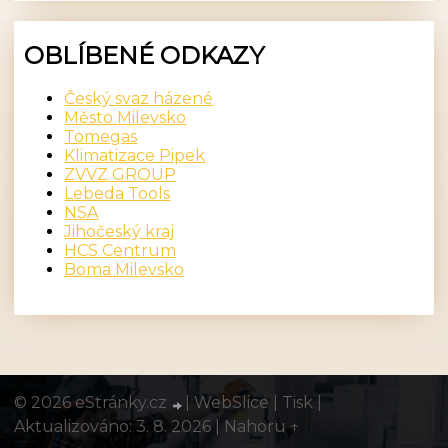
OBLÍBENÉ ODKAZY
Český svaz házené
Město Milevsko
Tomegas
Klimatizace Pipek
ZVVZ GROUP
Lebeda Tools
NSA
Jihočeský kraj
HCS Centrum
Boma Milevsko
© 2026 eStránky.cz
|
WebSlice
|
Tisk
|
Aktualizováno: 3. 8. 2026
|
Nahoru ↑