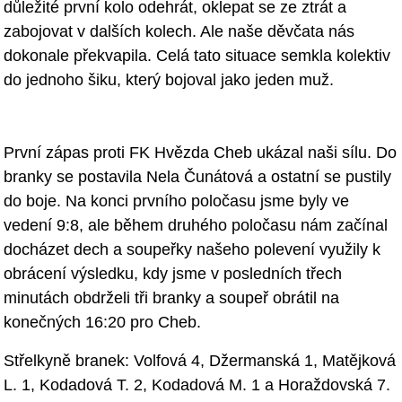
důležité první kolo
odehrát, oklepat se ze ztrát a
zabojovat v dalších kolech. Ale naše děvčata
nás
dokonale překvapila. Celá tato situace semkla kolektiv
do jednoho šiku,
který bojoval jako jeden muž.
První zápas proti FK Hvězda Cheb ukázal naši sílu. Do
branky se postavila
Nela Čunátová a ostatní se pustily
do boje. Na konci prvního poločasu jsme
byly ve
vedení 9:8, ale během druhého poločasu nám začínal
docházet dech a
soupeřky našeho polevení využily k
obrácení výsledku, kdy jsme v posledních
třech
minutách obdrželi tři branky a soupeř obrátil na
konečných 16:20 pro
Cheb.
Střelkyně branek: Volfová 4, Džermanská 1, Matějková
L. 1, Kodadová T.
2, Kodadová M. 1 a Horaždovsk
á 7.