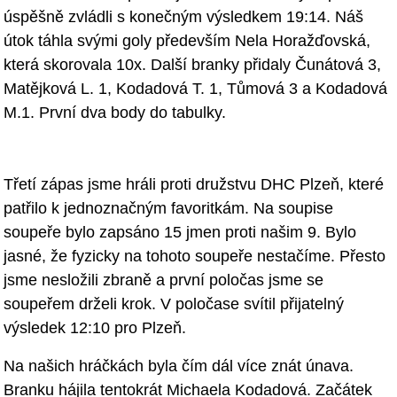
úspěšně zvládli s konečným výsledkem 19:14. Náš
útok táhla svými goly především Nela Horažďovská,
která skorovala 10x. Další
branky přidaly Čunátová 3,
Matějková L. 1, Kodadová T. 1, Tůmová 3 a
Kodadová
M.1. První dva body do tabulky.
Třetí zápas jsme hráli proti družstvu DHC Plzeň, které
patřilo k
jednoznačným favoritkám. Na soupise
soupeře bylo zapsán
o 15 jmen proti našim
9. Bylo
jasné, že fyzicky na tohoto soupeře nestačíme. Přesto
jsme nesložili
zbraně a první poločas jsme se
soupeřem drželi krok. V poločase svítil
přijatelný
výsledek 12:10 pro Plzeň.
Na našich hráčkách byla čím dál více znát únava.
Branku hájila tentokrát
Michaela Kodadová. Začátek