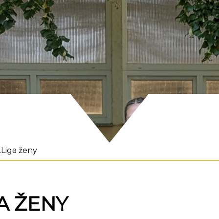
I.Liga ženy
IGA ŽENY