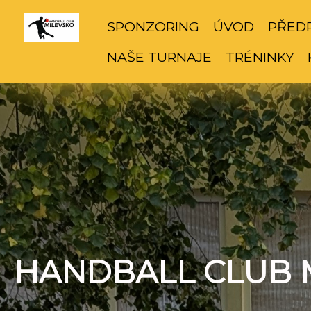
SPONZORING
ÚVOD
PŘED
NAŠE TURNAJE
TRÉNINKY
HANDBALL CLUB 