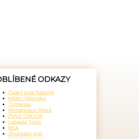
OBLÍBENÉ ODKAZY
Český svaz házené
Město Milevsko
Tomegas
Klimatizace Pipek
ZVVZ GROUP
Lebeda Tools
NSA
Jihočeský kraj