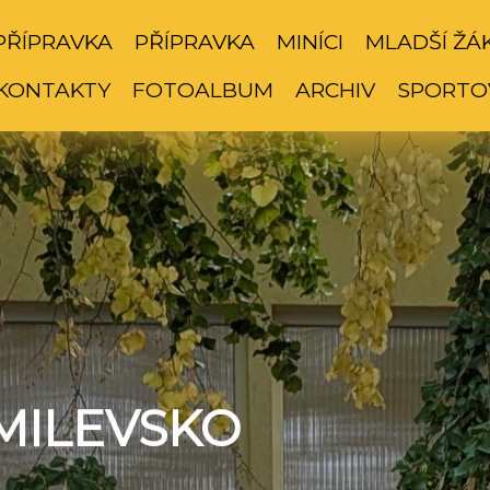
PŘÍPRAVKA
PŘÍPRAVKA
MINÍCI
MLADŠÍ ŽÁ
KONTAKTY
FOTOALBUM
ARCHIV
SPORTO
MILEVSKO