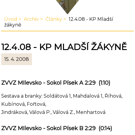
Úvod
Archiv
Články
12.4.08 - KP Mladší
žákyně
12.4.08 - KP MLADŠÍ ŽÁKYNĚ
15. 4. 2008
ZVVZ MIlevsko - Sokol Písek A 2:29 (1:10)
Sestava a branky: Soldátová 1, Mahdalová 1, Říhová,
Kubínová, Fořtová,
Jindráková, Válová P., Válová Z., Menhartová
ZVVZ MIlevsko - Sokol Písek B 2:29 (0:14)