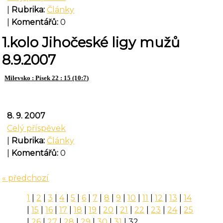
|
Rubrika:
Články
|
Komentářů:
0
1.kolo Jihočeské ligy mužů
8.9.2007
Milevsko : Písek 22 : 15 (10:7)
8. 9. 2007
Celý příspěvek
|
Rubrika:
Články
|
Komentářů:
0
« předchozí
1
|
2
|
3
|
4
|
5
|
6
|
7
|
8
|
9
|
10
|
11
|
12
|
13
|
14
|
15
|
16
|
17
|
18
|
19
|
20
|
21
|
22
|
23
|
24
|
25
|
26
|
27
|
28
|
29
|
30
|
31
|
32