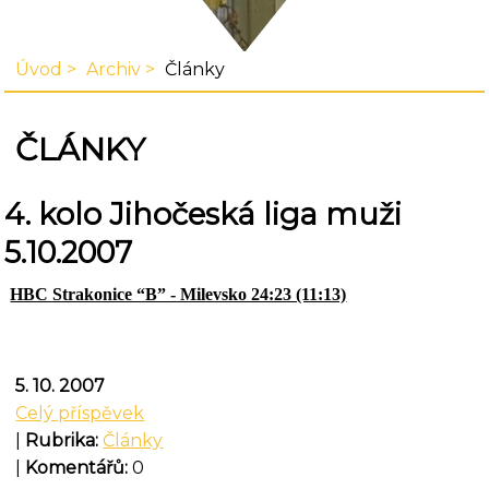
Úvod
Archiv
Články
ČLÁNKY
4. kolo Jihočeská liga muži
5.10.2007
HBC Strakonice “B” - Milevsko 24:23 (11:13)
5. 10. 2007
Celý příspěvek
|
Rubrika:
Články
|
Komentářů:
0